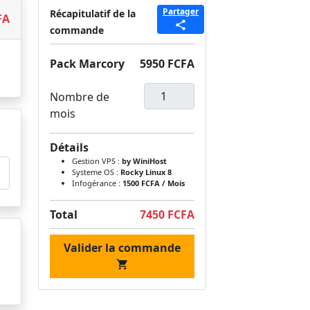
Partager
Récapitulatif de la
FA
commande
Pack Marcory
5950 FCFA
Nombre de
mois
Détails
Gestion VPS :
by WiniHost
Systeme OS :
Rocky Linux 8
Infogérance :
1500 FCFA / Mois
Total
7450 FCFA
Valider la commande