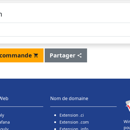
n
la commande
Partager
 Web
Nom de domaine
oly
Extension .ci
Win
afana
Extension .com
pou
aouly
Extension .info