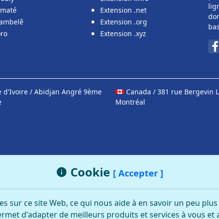
lig
ématé
Extension .net
dom
ambelê
Extension .org
bas
oro
Extension .xyz
 d'Ivoire / Abidjan Angré 9ème
Canada / 381 rue Bergevin L
e
Montréal
Cookie
[ Accepter ]
es sur ce site Web, ce qui nous aide à en savoir un peu plu
rmet d'adapter de meilleurs produits et services à vous et 