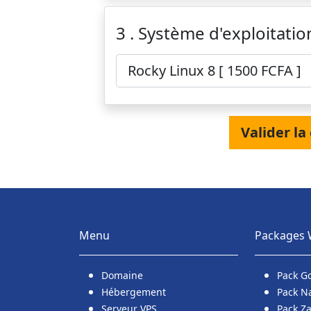
3 . Système d'exploitatio
Valider 
Menu
Packages
Domaine
Pack G
Hébergement
Pack N
Serveur VPS
Pack Z